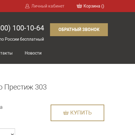
Личный кабинет
Корзина (
)
800)
100-10-64
ОБРАТНЫЙ ЗВОНОК
по России бесплатный
нтакты
Новости
о Престиж 303
а
КУПИТЬ