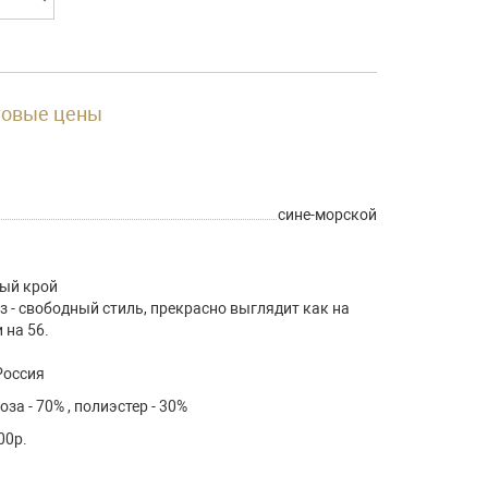
товые цены
сине-морской
ный крой
з - свободный стиль, прекрасно выглядит как на
и на 56.
Россия
оза - 70% , полиэстер - 30%
00р.