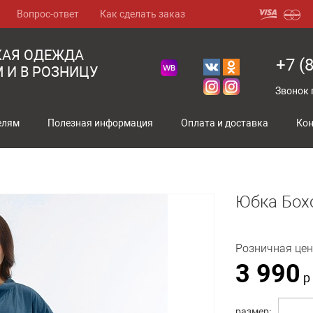
Вопрос-ответ
Как сделать заказ
КАЯ ОДЕЖДА
+7 (
 И В РОЗНИЦУ
Звонок 
елям
Полезная информация
Оплата и доставка
Ко
Юбка Бох
Розничная цен
3 990
р
размер: